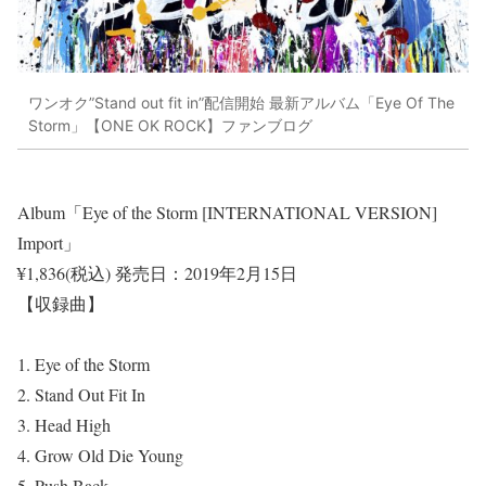
ワンオク”Stand out fit in”配信開始 最新アルバム「Eye Of The
Storm」【ONE OK ROCK】ファンブログ
Album「Eye of the Storm [INTERNATIONAL VERSION]
Import」
¥1,836(税込)
発売日：2019年2月15日
【収録曲】
1. Eye of the Storm
2. Stand Out Fit In
3. Head High
4. Grow Old Die Young
5. Push Back