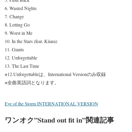
6. Wasted Nights
7. Change
8. Letting Go
9. Worst in Me
10. In the Stars (feat. Kiiara)
11. Giants
12. Unforgettable
13. The Last Time
※12.
Unforgettable
は、International Versionのみ収録
※全曲英語詞となります。
Eye of the Storm INTERNATIONAL VERSION
ワンオク”Stand out fit in”関連記事