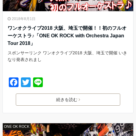
2018年8月1日
ワンオクライブ2018 大阪、埼玉で開催！！初のフルオ
ーケストラ♪「ONE OK ROCK with Orchestra Japan
Tour 2018」
スポンサーリンク ワンオクライブ2018 大阪、埼玉で開催 いき
なり発表されまし
F
T
Li
a
wi
n
c
tt
e
続きを読む
e
er
b
ONE OK ROCK
o