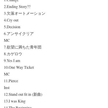
2.Ending Story??
3.欠落オートメーション
4.Cry out
5.Decision
6.アンサイクリア
MC
7.欲望に満ちた青年団
8.カゲロウ
9.Yes I am
10.One Way Ticket
MC
11.Pierce
Inst
12.Stand out fit in
(新曲)
13.I was King
14.The Beginning