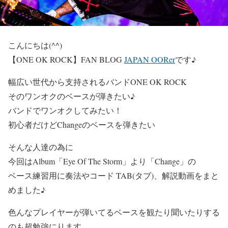
こんにちは(^^)
【ONE OK ROCK】FAN BLOG
JAPAN OORer
です♪
幅広い世代から支持されるバンド
ONE OK ROCK
そのワンオクのベースが弾きたい♪
バンドでワンオクしてみたい！
初心者だけどChangeのベースを弾きたい
そんな人達の為に
今回はAlbum
「Eye Of The Storm」
より
「Change」
の
ベース練習用に奏法やコード TAB(タブ)、解説動画をまと
めました♪
色んなプレイヤーが弾いてるベースを観たり聞いたりする
のも超勉強にります。