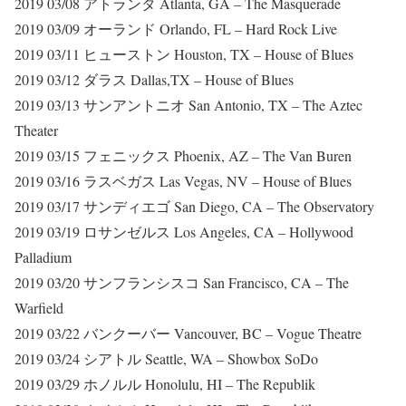
2019 03/08 アトランタ Atlanta, GA – The Masquerade
2019 03/09 オーランド Orlando, FL – Hard Rock Live
2019 03/11 ヒューストン Houston, TX – House of Blues
2019 03/12 ダラス Dallas,TX – House of Blues
2019 03/13 サンアントニオ San Antonio, TX – The Aztec
Theater
2019 03/15 フェニックス Phoenix, AZ – The Van Buren
2019 03/16 ラスベガス Las Vegas, NV – House of Blues
2019 03/17 サンディエゴ San Diego, CA – The Observatory
2019 03/19 ロサンゼルス Los Angeles, CA – Hollywood
Palladium
2019 03/20 サンフランシスコ San Francisco, CA – The
Warfield
2019 03/22 バンクーバー Vancouver, BC – Vogue Theatre
2019 03/24 シアトル Seattle, WA – Showbox SoDo
2019 03/29 ホノルル Honolulu, HI – The Republik