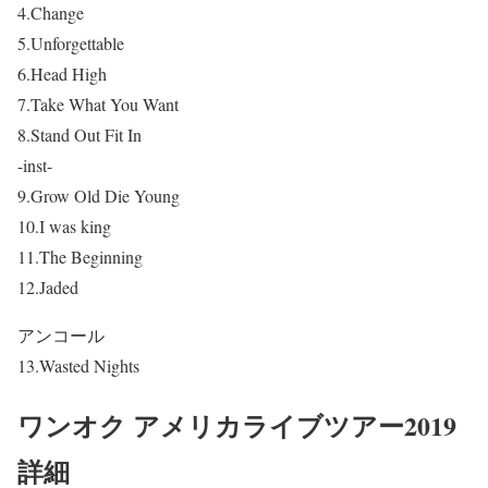
4.Change
5.Unforgettable
6.Head High
7.Take What You Want
8.Stand Out Fit In
-inst-
9.Grow Old Die Young
10.I was king
11.The Beginning
12.Jaded
アンコール
13.Wasted Nights
ワンオク アメリカライブツアー2019
詳細