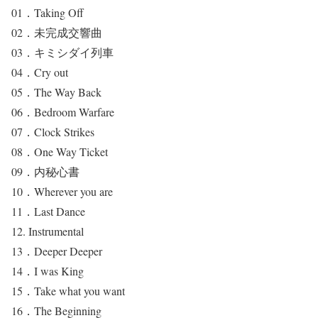
01．Taking Off
02．未完成交響曲
03．キミシダイ列車
04．Cry out
05．The Way Back
06．Bedroom Warfare
07．Clock Strikes
08．One Way Ticket
09．内秘心書
10．Wherever you are
11．Last Dance
12. Instrumental
13．Deeper Deeper
14．I was King
15．Take what you want
16．The Beginning