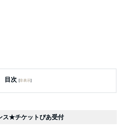
目次
[
非表示
]
ャンス★チケットぴあ受付