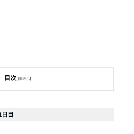
目次
[
非表示
]
1日目