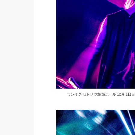
ワンオク セトリ 大阪城ホール 12月 1日目「ONE O