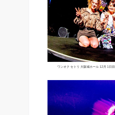
ワンオク セトリ 大阪城ホール 12月 1日目「ONE O