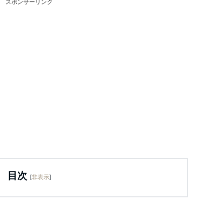
スポンサーリンク
目次
[
非表示
]