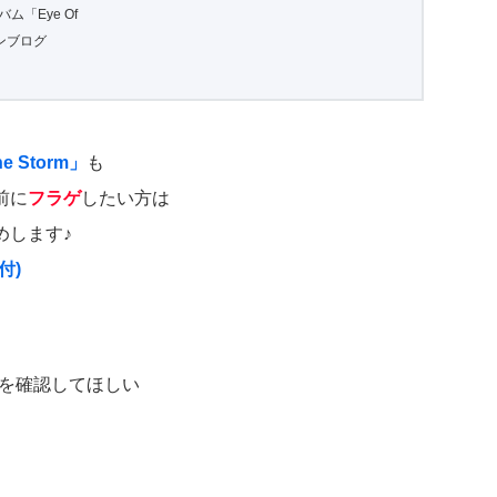
ルバム「Eye Of
ァンブログ
he Storm」
も
前に
フラゲ
したい方は
めします♪
付)
を確認してほしい