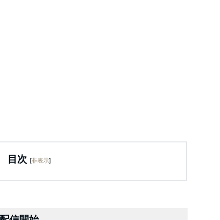
目次
[
非表示
]
in”配信開始