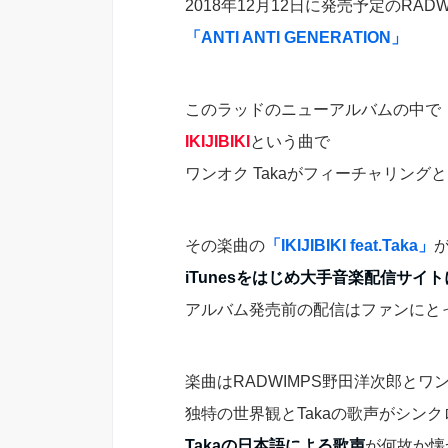
2018年12月12日に発売予定のRADWI
「ANTI ANTI GENERATION」
このラッドのニューアルバムの中で
IKIJIBIKI
という曲で
ワンオク Takaがフィーチャリング
その楽曲の
「IKIJIBIKI feat.Taka」
iTunesをはじめ大手音楽配信サイ
アルバム発売前の配信はファンにとっ
楽曲はRADWIMPS野田洋次郎とワン
独特の世界観とTakaの歌声がシン
Takaの日本語による歌声
が何故か懐