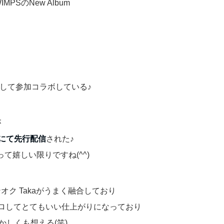
MPSのNew Album
として参加コラボしている♪
が
トにて先行配信
された♪
て嬉しい限りですね(^^)
オク Takaがうまく融合しており
クロしてとてもいい仕上がりになっており
かしくも想える(笑)