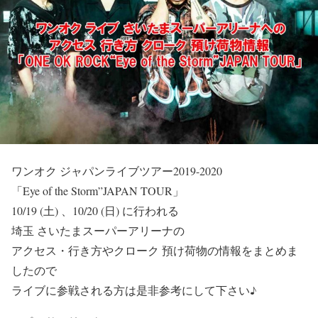
ワンオク ジャパンライブツアー2019-2020
「Eye of the Storm”JAPAN TOUR」
10/19 (土) 、10/20 (日)
に行われる
埼玉 さいたまスーパーアリーナの
アクセス・行き方
や
クローク 預け荷物
の情報をまとめま
したので
ライブに参戦される方は是非参考にして下さい♪