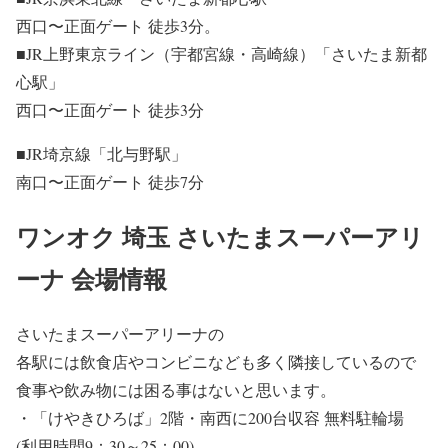
西口〜正面ゲート 徒歩3分。
■
JR上野東京ライン（宇都宮線・高崎線）「さいたま新都
心駅」
西口〜正面ゲート 徒歩3分
■
JR埼京線「北与野駅」
南口〜正面ゲート 徒歩7分
ワンオク 埼玉 さいたまスーパーアリ
ーナ 会場情報
さいたまスーパーアリーナの
各駅には飲食店やコンビニなども多く隣接
しているので
食事や飲み物には困る事はないと思います。
・「けやきひろば」2階・南西に200台収容 無料駐輪場
(利用時間9：30～25：00)