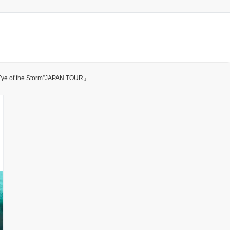
he Storm”JAPAN TOUR」