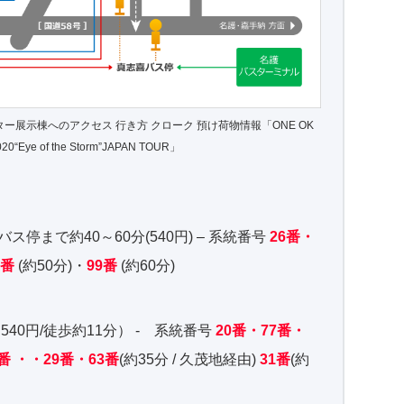
ー展示棟へのアクセス 行き方 クローク 預け荷物情報「ONE OK
20“Eye of the Storm”JAPAN TOUR」
停まで約40～60分(540円) – 系統番号
26番・
2番
(約50分)・
99番
(約60分)
540円/徒歩約11分） - 系統番号
20番・77番・
3番 ・・29番・63番
(約35分 / 久茂地経由)
31番
(約